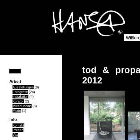
tod & propa
Home
2012
Arbeit
Ausstellungen
(9)
Fotografie
(24)
Installation
(4)
Kurator
(2)
Mixed Media
(3)
Mode
(1)
Info
Kontakt
Presse
Vita