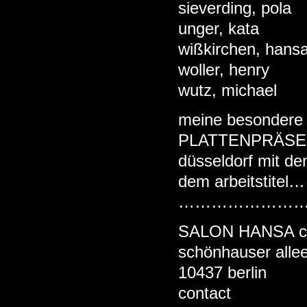
sieverding, pola
unger, kata
wißkirchen, hans
woller, henry
wutz, michael
meine besondere a
PLATTENPRÄSE
düsseldorf mit 
dem arbeitstite
……………………
SALON HANSA c/o
schönhauser alle
10437 berlin
contact